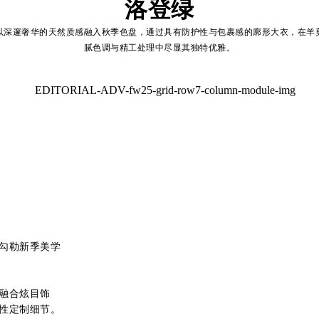
洛登绿
以深邃奢华的天然质感融入秋季色盘，通过具有防护性与包裹感的廓形大衣，在羊
腻色调与精工处理中尽显其独特优雅。
勾勒新季美学
融合炫目饰
性定制细节。