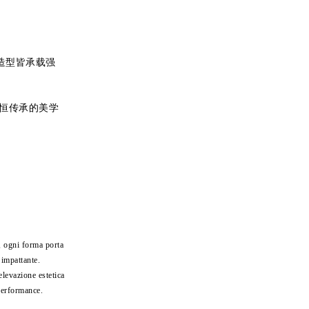
款造型皆承载强
恒传承的美学
, ogni forma porta
 impattante.
elevazione estetica
 performance.