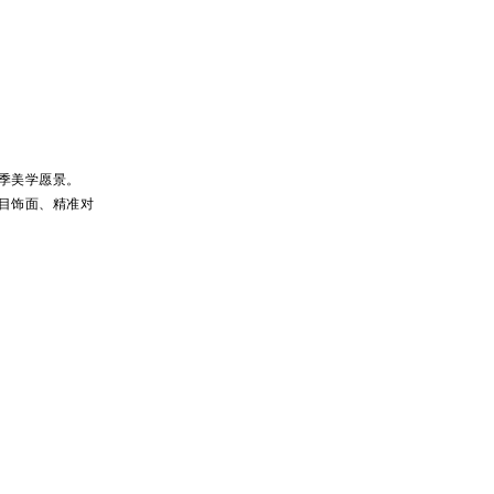
季美学愿景。
目饰面、精准对