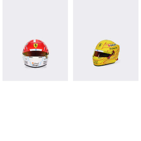
Mini Leclerc Replica 2026 helmet in
Hamilton Replica 2026 mini helmet in
1:2 scale
1:2 scale
¥2,050
¥2,050
立即购买
立即购买