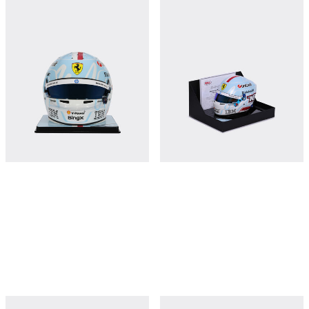
Charles Leclerc Miami Special Edition
Charles Leclerc Miami Special Edition
2026 Helmet in 1:1 scale
2026 Mini Helmet 1:2 Scale
¥153,150
¥8,850
立即购买
立即购买