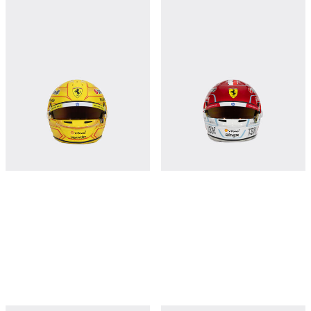
Hamilton Replica 2026 Helmet in 1:1
Leclerc Replica 2026 Helmet in 1:1
scale
scale
¥131,550
¥131,550
立即购买