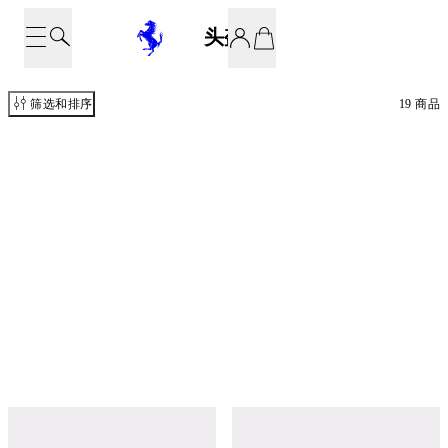
头盔
筛选和排序
19 商品
Leclerc Special Edition 2026 Helmet
Leclerc Special Edition 2026 1:2 Scale