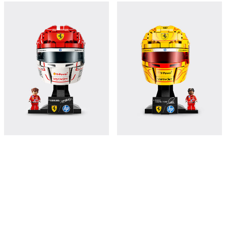
LEGO® Editions Scuderia Ferrari HP
LEGO® Editions Scuderia Ferrari HP
Display Set – Charles Leclerc Helmet
Display Set – Lewis Hamilton Helmet
and Minifigure
and Minifigure
¥1,050
¥1,050
立即购买
立即购买