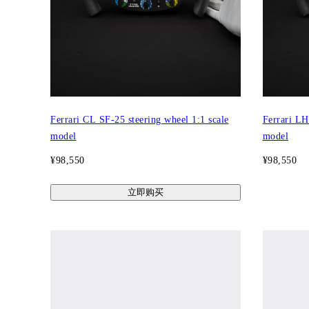
Ferrari CL SF-25 steering wheel 1:1 scale
Ferrari LH
model
model
¥98,550
¥98,550
立即购买