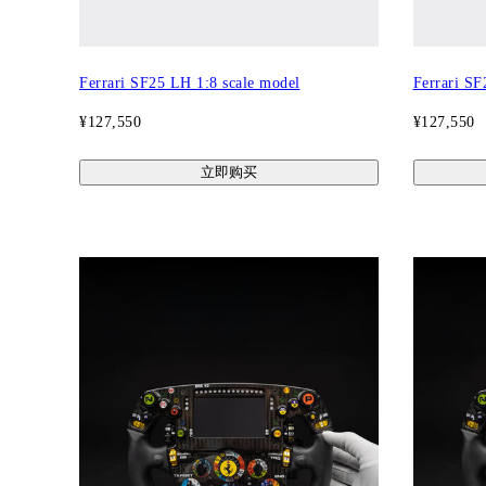
Ferrari SF25 LH 1:8 scale model
Ferrari SF
¥127,550
¥127,550
立即购买