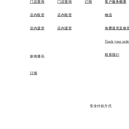
门店查询
门店查询
订阅
客户服务概要
店内取货
店内取货
物流
店内退货
店内退货
免费退货及换
Track your orde
联系我们
新闻通讯
订阅
安全付款方式: