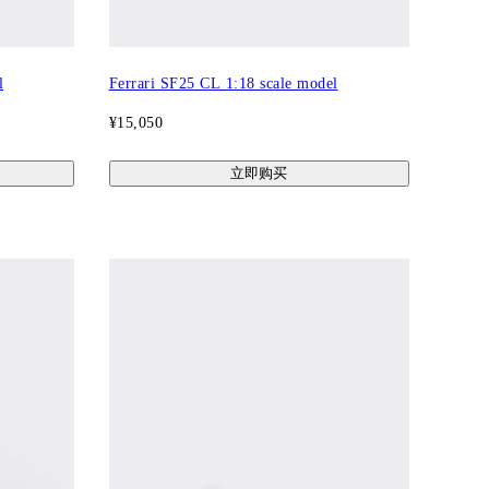
l
Ferrari SF25 CL 1:18 scale model
¥15,050
立即购买