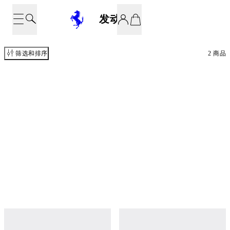
发动机
筛选和排序
2 商品
Ferrari 12-cylinder engine and gearbox
Ferrari 250 GTO engine and gearbox