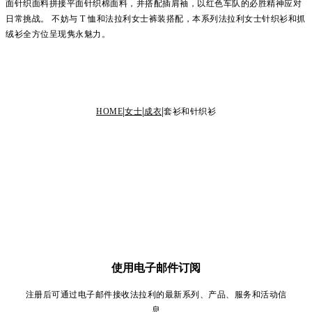
面针织面料拼接平面针织棉面料，并搭配插肩袖，以红色车队的必胜精神应对
日常挑战。 不妨与 T 恤和法拉利女士裤装搭配，本系列法拉利女士针织衫和抓
绒衫全方位呈现隽永魅力。
HOME
女士
成衣
套衫和针织衫
使用电子邮件订阅
注册后可通过电子邮件接收法拉利的最新系列、产品、服务和活动信
息