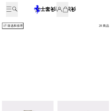
女士套衫和针织衫
筛选和排序
28 商品
棉质圆领卫衣，饰以法拉利徽标
棉质圆领卫衣，饰以法拉利徽标