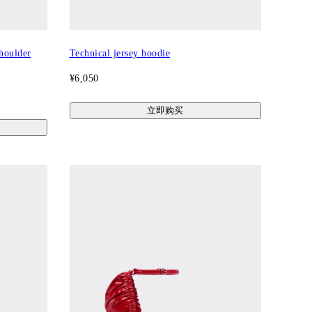
shoulder
Technical jersey hoodie
¥6,050
立即购买