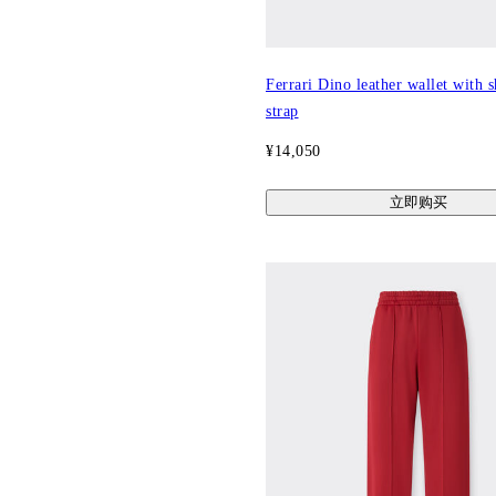
Ferrari Dino leather wallet with 
strap
¥14,050
立即购买