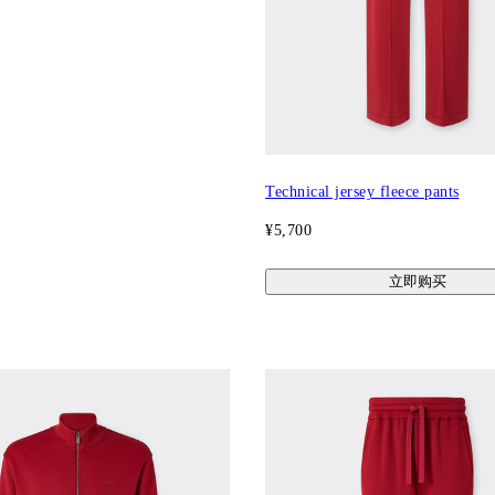
Technical jersey fleece pants
¥5,700
立即购买