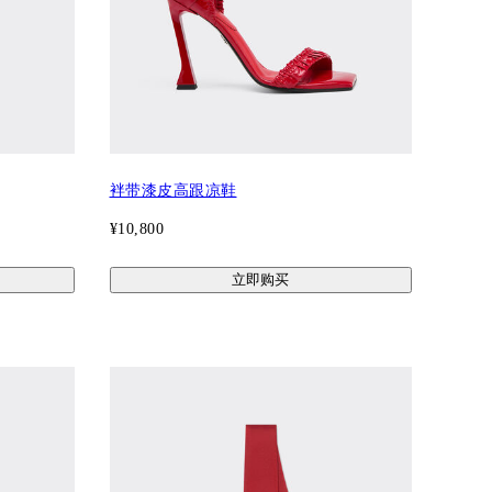
袢带漆皮高跟凉鞋
¥10,800
立即购买