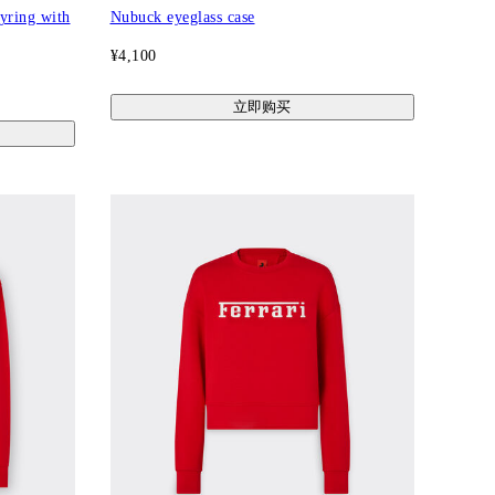
eyring with
Nubuck eyeglass case
¥4,100
立即购买