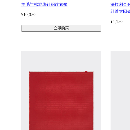
羊毛与棉混纺针织连衣裙
法拉利金
纤维太阳
¥10,350
¥4,150
立即购买