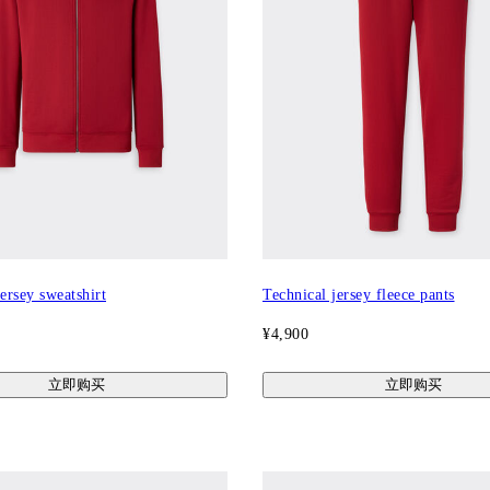
ersey sweatshirt
Technical jersey fleece pants
¥4,900
立即购买
立即购买