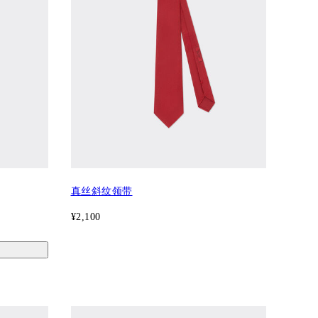
真丝斜纹领带
¥2,100