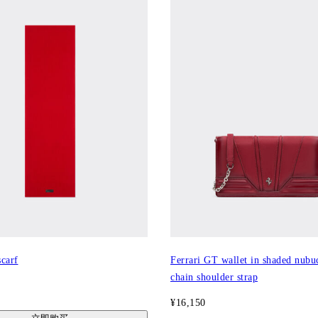
carf
Ferrari GT wallet in shaded nubu
chain shoulder strap
¥16,150