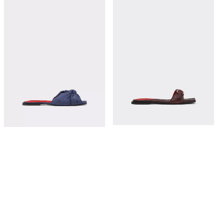
Flat leather sandals
Flat sandal with Prancing Horse motif
¥8,050
¥8,700
立即购买
立即购买