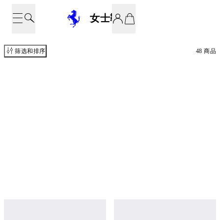
女士鞋履
筛选和排序
48 商品
皮革高跟凉鞋
皮革高跟凉鞋