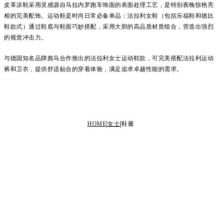
皮革凉鞋采用灵感源自马拉内罗跑车饰面的表面处理工艺，是特别夜晚惊艳亮
相的完美配饰。运动鞋是时尚日常必备单品：法拉利女鞋（包括乐福鞋和德比
鞋款式）通过鞋底与鞋面巧妙搭配，采用大胆的高品质材质组合，营造出强烈
的视觉冲击力。
与德国知名品牌彪马合作推出的法拉利女士运动鞋款，可完美搭配法拉利运动
裤和卫衣，提供舒适贴合的穿着体验，满足追求卓越性能的需求。
HOME
女士
鞋履