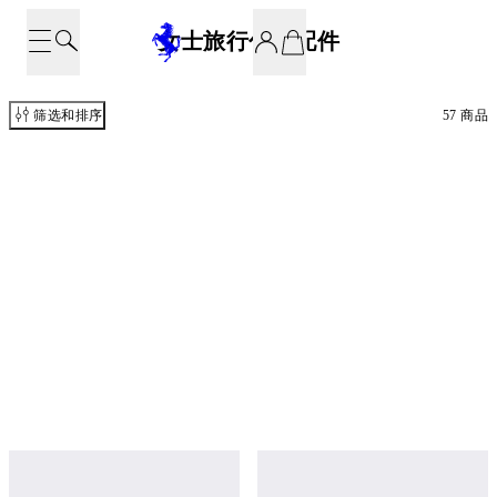
女士旅行包和配件
筛选和排序
57 商品
绒面皮革托特包
针织与皮革托特包