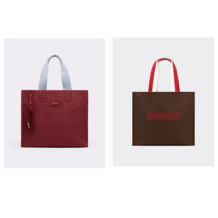
Ferrari canvas tote bag for the 2026
Knitted and leather tote bag
Monaco Grand Prix
¥18,450
¥11,500
立即购买
立即购买